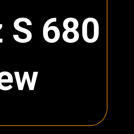
 S 680
iew