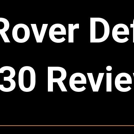
Rover De
30 Revi