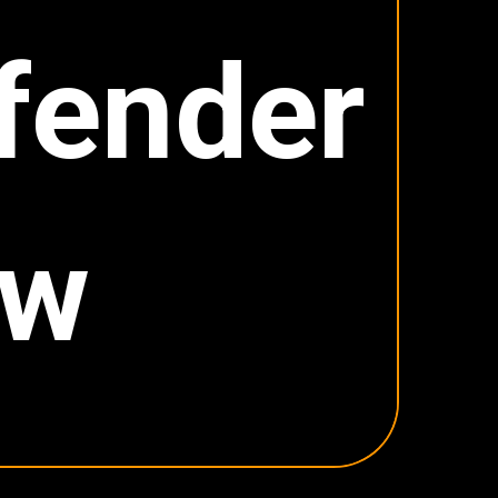
fender
ew